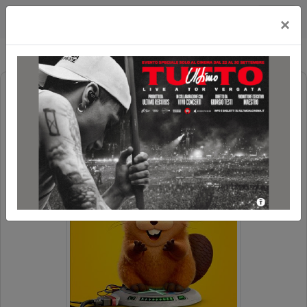
Cityplex Politeama
×
JUMPERS - UN SALTO TRA GLI
ANIMALI