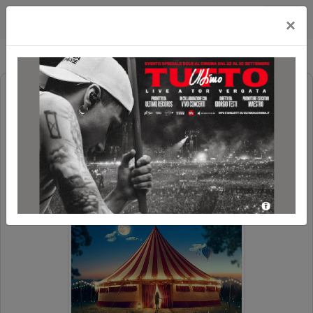
Cityplex Politeama
×
INCANTO
POLTRONE LUX
C.REVOLUTION