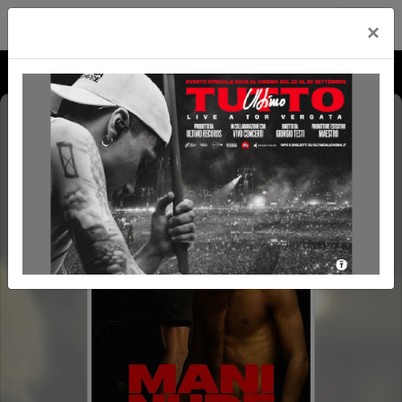
Cityplex Politeama
×
MANI NUDE
VM 14