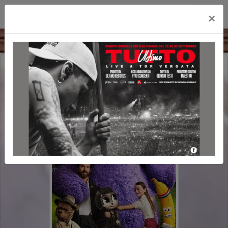
Cityplex Politeama
×
IF - GLI AMICI IMMAGINARI
POLTRONE LUX